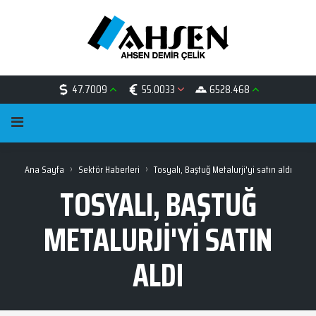
47.7009
55.0033
6528.468
›
›
Ana Sayfa
Sektör Haberleri
Tosyalı, Baştuğ Metalurji'yi satın aldı
TOSYALI, BAŞTUĞ
METALURJI'YI SATIN
ALDI