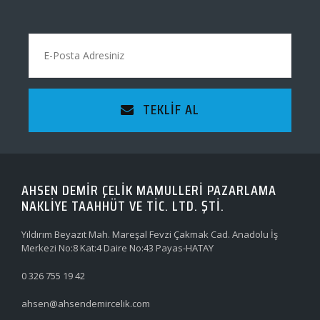
TEKLIF AL
AHSEN DEMİR ÇELİK MAMULLERİ PAZARLAMA
NAKLİYE TAAHHÜT VE TİC. LTD. ŞTİ.
Yıldırım Beyazıt Mah. Mareşal Fevzi Çakmak Cad. Anadolu İş
Merkezi No:8 Kat:4 Daire No:43 Payas-HATAY
0 326 755 19 42
ahsen@ahsendemircelik.com