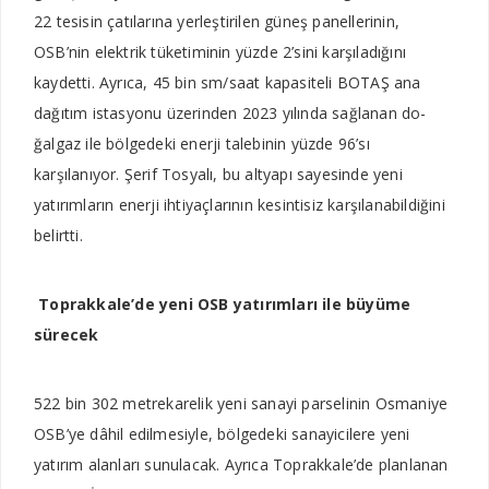
22 tesisin çatılarına yerleştirilen güneş panellerinin,
OSB’nin elektrik tüketiminin yüzde 2’sini kar­şıladığını
kaydetti. Ayrıca, 45 bin sm/saat kapasiteli BOTAŞ ana
dağıtım istasyonu üzerin­den 2023 yılında sağlanan do­
ğalgaz ile bölgedeki enerji tale­binin yüzde 96’sı
karşılanıyor. Şerif Tosyalı, bu altyapı saye­sinde yeni
yatırımların enerji ihtiyaçlarının kesintisiz karşı­lanabildiğini
belirtti.
Toprakkale’de yeni OSB yatırımları ile büyüme
sürecek
522 bin 302 metrekarelik yeni sanayi parselinin Osmaniye
OSB’ye dâhil edilmesiyle, bölgedeki sanayicilere yeni
yatırım alanları sunulacak. Ayrıca Toprakkale’de planlanan