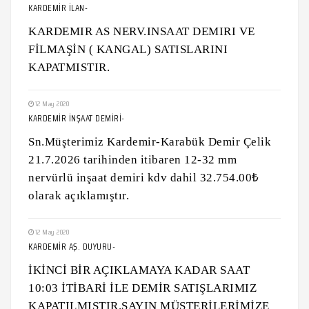
KARDEMİR İLAN-
KARDEMIR AS NERV.INSAAT DEMIRI VE
FİLMAŞİN ( KANGAL) SATISLARINI
KAPATMISTIR.
12 May 2020
KARDEMİR İNŞAAT DEMİRİ-
Sn.Müşterimiz Kardemir-Karabük Demir Çelik
21.7.2026 tarihinden itibaren 12-32 mm
nervürlü inşaat demiri kdv dahil 32.754.00₺
olarak açıklamıştır.
12 May 2020
KARDEMİR AŞ. DUYURU-
İKİNCİ BİR AÇIKLAMAYA KADAR SAAT
10:03 İTİBARİ İLE DEMİR SATIŞLARIMIZ
KAPATILMIŞTIR.SAYIN MÜŞTERİLERİMİZE