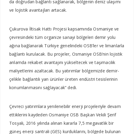
da doğrudan bağlantı sağla­narak, bölgenin deniz ulaşımı
ve lojistik avantajları artacak.
Çukurova İltisak Hattı Projesi kapsamında Osmaniye ve
çev­resindeki tüm organize sanayi bölgeleri demir yolu
ağına bağ­lanarak Türkiye genelindeki OSB’ler ve limanlarla
bağlantı kurulacak. Bu projeler, Osma­niye OSB’nin lojistik
anlamda rekabet avantajını yükselte­cek ve taşımacılık
maliyetleri­ni azaltacak. Bu yatırımlar böl­gemizde demir-
çelikle bağlan­tılı yan ürünler üreten endüstri tesislerinin
konumlanmasını sağlayacak” dedi.
Çevreci yatırımlara yenile­nebilir enerji projeleriyle de­vam
ettiklerini kaydeden Os­maniye OSB Başkan Vekili Şe­rif
Tosyalı, 2016 yılında alınan kararla 7,5 megavatlık bir
güneş enerji santrali (GES) kurdukla­rını, bölgede bulunan