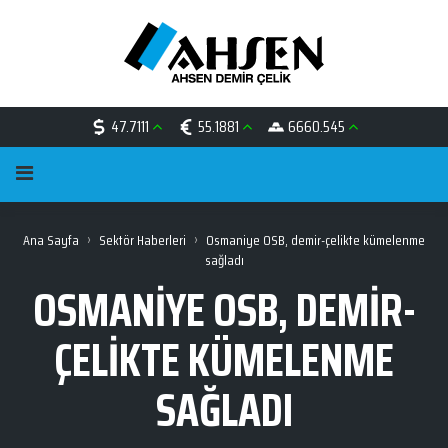
47.7111
55.1881
6660.545
›
›
Ana Sayfa
Sektör Haberleri
Osmaniye OSB, demir-çelikte kümelenme
sağladı
OSMANIYE OSB, DEMIR-
ÇELIKTE KÜMELENME
SAĞLADI