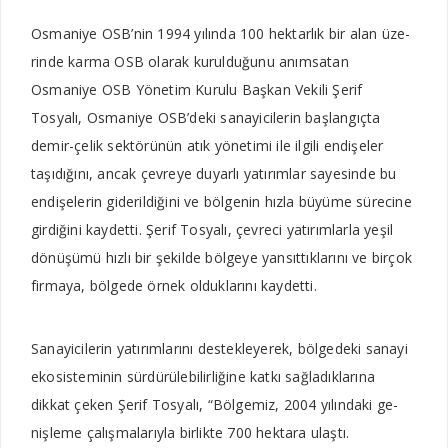
Osmaniye OSB’nin 1994 yı­lında 100 hektarlık bir alan üze­
rinde karma OSB olarak kurul­duğunu anımsatan
Osmaniye OSB Yönetim Kurulu Başkan Vekili Şerif
Tosyalı, Osmaniye OSB’deki sanayicilerin başlan­gıçta
demir-çelik sektörünün atık yönetimi ile ilgili endişeler
taşıdığını, ancak çevreye duyar­lı yatırımlar sayesinde bu
endi­şelerin giderildiğini ve bölgenin hızla büyüme sürecine
girdiğini kaydetti. Şerif Tosyalı, çevre­ci yatırımlarla yeşil
dönüşümü hızlı bir şekilde bölgeye yansıt­tıklarını ve birçok
firmaya, böl­gede örnek olduklarını kaydetti.
Sanayicilerin yatırımlarını destekleyerek, bölgedeki sa­nayi
ekosisteminin sürdürü­lebilirliğine katkı sağladıkları­na
dikkat çeken Şerif Tosyalı, “Bölgemiz, 2004 yılındaki ge­
nişleme çalışmalarıyla birlik­te 700 hektara ulaştı.