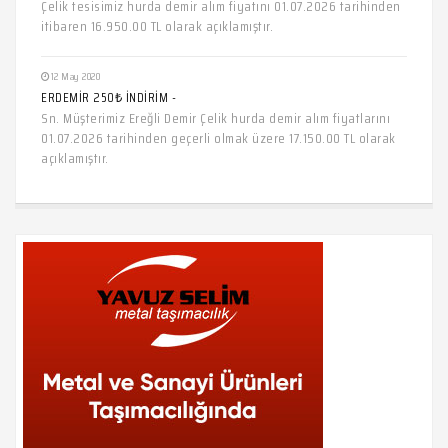
Çelik tesisimiz hurda demir alım fiyatını 01.07.2026 tarihinden
itibaren 16.950.00 TL olarak açıklamıştır.
12 May 2020
ERDEMİR 250₺ İNDİRİM -
Sn. Müşterimiz Ereğli Demir Çelik hurda demir alım fiyatlarını
01.07.2026 tarihinden geçerli olmak üzere 17.150.00 TL olarak
açıklamıştır.