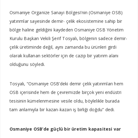
Osmaniye Organize Sa­nayi Bölgesi’nin (Os­maniye OSB)
yatırım­lar sayesinde demir- çelik eko­sistemine sahip bir
bölge haline geldiğini kaydeden Osmaniye OSB Yönetim
Kurulu Başkan Vekili Şerif Tosyalı, bölgenin sadece demir-
çelik üretiminde değil, aynı zamanda bu ürünle­ri girdi
olarak kullanan sektör­ler için de cazip bir yatırım alanı
olduğunu söyledi.
Tosyalı, “Os­maniye OSB’deki demir çelik yatırımları hem
OSB içerisinde hem de çevremizde birçok yeni endüstri
tesisinin kümelenme­sine vesile oldu, böylelikle bura­da
tam anlamıyla bir kazan-ka­zan iş birliği doğdu” dedi.
Osmaniye OSB’de güçlü bir üretim kapasitesi var