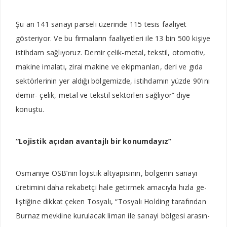
Şu an 141 sanayi parseli üzerinde 115 te­sis faaliyet
gösteriyor. Ve bu fir­maların faaliyetleri ile 13 bin 500 kişiye
istihdam sağlıyo­ruz. Demir çelik-metal, tekstil, otomotiv,
makine imalatı, zi­rai makine ve ekipmanları, de­ri ve gıda
sektörlerinin yer aldı­ğı bölgemizde, istihdamın yüz­de 90’ını
demir- çelik, metal ve tekstil sektörleri sağlıyor” diye
konuştu.
“Lojistik açıdan avantajlı bir konumdayız”
Osmaniye OSB’nin lojistik altyapısının, bölgenin sanayi
üretimini daha rekabetçi ha­le getirmek amacıyla hızla ge­
liştiğine dikkat çeken Tosya­lı, “Tosyalı Holding tarafından
Burnaz mevkiine kurulacak li­man ile sanayi bölgesi arasın­