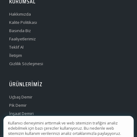
KURUMSAL
Hakkımızda
Kalite Politikası
Basında Biz
Faaliyetlerimiz
Teklif Al
İletişim
Gizlilik Sözleşmesi
ÜRÜNLERIMIZ
Uçbaş Demir
Pik Demir
İnşaat Demiri
Filmaşin Demir
Kullanıcı deneyimini arttırmak ve web sitemizin trafiğini analiz
edebilmek için bazı çerezler kullanıyoruz. Bu nedenle web
sitemizin kullanım verilerinizi analiz ortaklarımızla paylaşıyoruz.