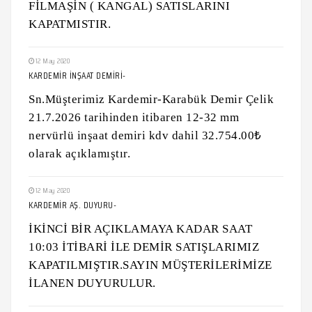
FİLMAŞİN ( KANGAL) SATISLARINI
KAPATMISTIR.
12 May 2020
KARDEMİR İNŞAAT DEMİRİ-
Sn.Müşterimiz Kardemir-Karabük Demir Çelik
21.7.2026 tarihinden itibaren 12-32 mm
nervürlü inşaat demiri kdv dahil 32.754.00₺
olarak açıklamıştır.
12 May 2020
KARDEMİR AŞ. DUYURU-
İKİNCİ BİR AÇIKLAMAYA KADAR SAAT
10:03 İTİBARİ İLE DEMİR SATIŞLARIMIZ
KAPATILMIŞTIR.SAYIN MÜŞTERİLERİMİZE
İLANEN DUYURULUR.