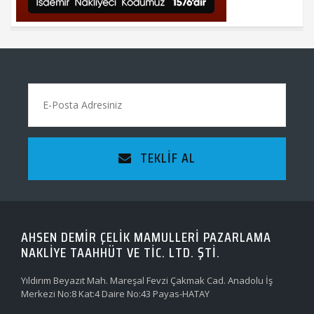
TEKLIF AL
AHSEN DEMİR ÇELİK MAMULLERİ PAZARLAMA
NAKLİYE TAAHHÜT VE TİC. LTD. ŞTİ.
Yıldırım Beyazıt Mah. Mareşal Fevzi Çakmak Cad. Anadolu İş
Merkezi No:8 Kat:4 Daire No:43 Payas-HATAY