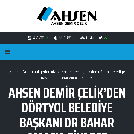
47.7111
55.1881
6660.545
›
›
Ana Sayfa
Faaliyetlerimiz
Ahsen Demir Çelik’den Dörtyol Belediye
Başkanı Dr Bahar Amaç’a Ziyaret
AHSEN DEMIR ÇELIK’DEN
DÖRTYOL BELEDIYE
BAŞKANI DR BAHAR