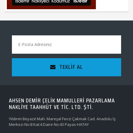
TEKLIF AL
AHSEN DEMİR ÇELİK MAMULLERİ PAZARLAMA
NAKLİYE TAAHHÜT VE TİC. LTD. ŞTİ.
Yıldırım Beyazıt Mah. Mareşal Fevzi Çakmak Cad. Anadolu İş
Merkezi No:8 Kat:4 Daire No:43 Payas-HATAY