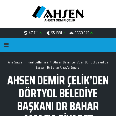
47.7111
55.1881
6660.545
›
›
Ana Sayfa
Faaliyetlerimiz
Ahsen Demir Çelik’den Dörtyol Belediye
Başkanı Dr Bahar Amaç’a Ziyaret
AHSEN DEMIR ÇELIK’DEN
DÖRTYOL BELEDIYE
BAŞKANI DR BAHAR