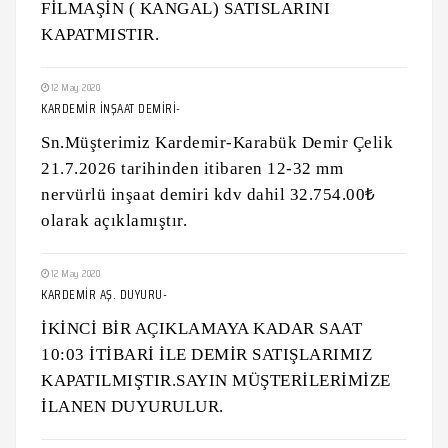
FİLMAŞİN ( KANGAL) SATISLARINI
KAPATMISTIR.
12 May 2020
KARDEMİR İNŞAAT DEMİRİ-
Sn.Müşterimiz Kardemir-Karabük Demir Çelik
21.7.2026 tarihinden itibaren 12-32 mm
nervürlü inşaat demiri kdv dahil 32.754.00₺
olarak açıklamıştır.
12 May 2020
KARDEMİR AŞ. DUYURU-
İKİNCİ BİR AÇIKLAMAYA KADAR SAAT
10:03 İTİBARİ İLE DEMİR SATIŞLARIMIZ
KAPATILMIŞTIR.SAYIN MÜŞTERİLERİMİZE
İLANEN DUYURULUR.