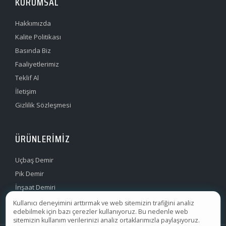
KURUMSAL
Hakkımızda
Kalite Politikası
Basında Biz
Faaliyetlerimiz
Teklif Al
İletişim
Gizlilik Sözleşmesi
ÜRÜNLERIMIZ
Uçbaş Demir
Pik Demir
İnşaat Demiri
Filmaşin Demir
Kullanıcı deneyimini arttırmak ve web sitemizin trafiğini analiz
edebilmek için bazı çerezler kullanıyoruz. Bu nedenle web
sitemizin kullanım verilerinizi analiz ortaklarımızla paylaşıyoruz.